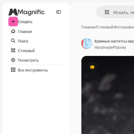
Создать
Главная
/
Стоковый
/
Фотографи
Главная
Поиск
Куриные наггетсы к
HandmadePictures
Стоковый
Посмотреть
Премиум
Все инструменты