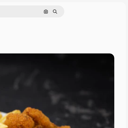
Поиск по изображению
Поиск