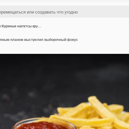
и
/
Куриные наггетсы кру…
рупным планом выстрелил выборочный фокус