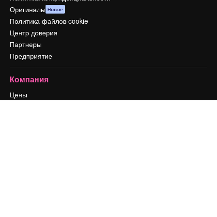
Оригиналы
Новое
Политика файлов cookie
Центр доверия
Партнеры
Предприятие
Компания
Цены
О нас
Reviews
Вакансии
Поиск тенденций
Блог
События
Slidesgo
Продайте свой контент
Помещение для прессы
Ищете magnific.ai