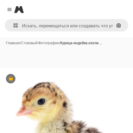
Magnific
Close menu
Поиск 
Главная
/
Стоковый
/
Фотографии
/
Курица-индейка изоли…
Премиум