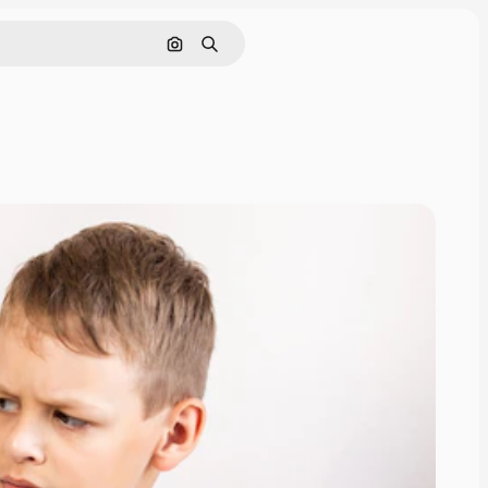
Поиск по изображению
Поиск