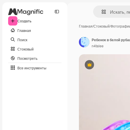
Создать
Главная
/
Стоковый
/
Фотографи
Главная
Поиск
Ребенок в белой руба
n4talee
Стоковый
Посмотреть
Премиум
Все инструменты