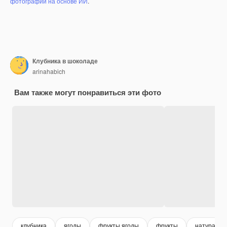
фотографий на основе ИИ
.
Клубника в шоколаде
arinahabich
Вам также могут понравиться эти фото
клубника
ягоды
фрукты ягоды
фрукты
натуральн