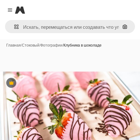
Magnific
Close menu
Поиск 
Главная
/
Стоковый
/
Фотографии
/
Клубника в шоколаде
Премиум