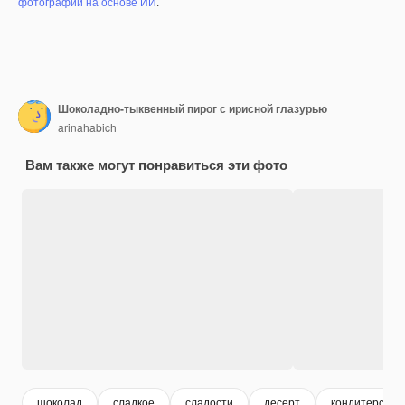
фотографий на основе ИИ
.
Шоколадно-тыквенный пирог с ирисной глазурью
arinahabich
Вам также могут понравиться эти фото
шоколад
сладкое
сладости
десерт
кондитерская