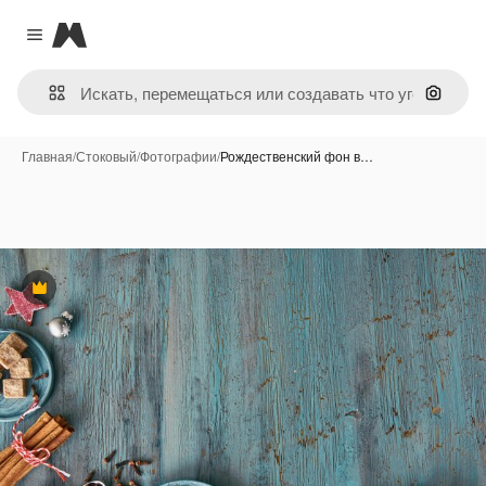
Magnific
Close menu
Поиск 
Главная
/
Стоковый
/
Фотографии
/
Рождественский фон в…
Премиум