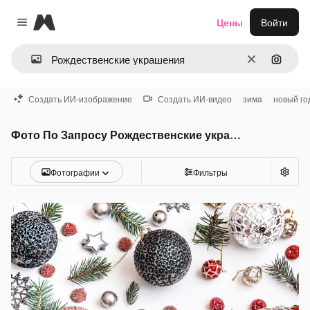
Magnific
Цены
Войти
Close menu
Очистить
Поиск 
Создать ИИ-изображение
Создать ИИ-видео
зима
новый го
Фото По Запросу Рождественские украшения
Фотографии
Фильтры