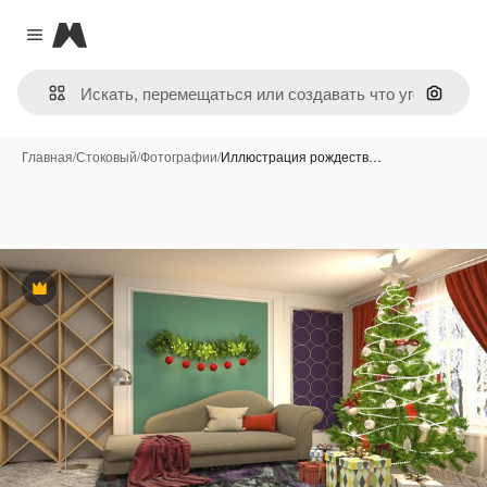
Magnific
Close menu
Поиск 
Главная
/
Стоковый
/
Фотографии
/
Иллюстрация рождеств…
Премиум