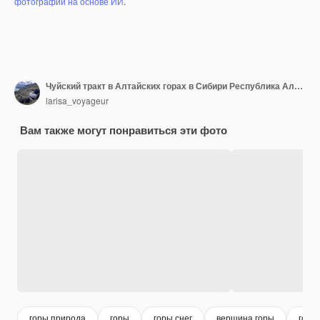
фотографий на основе ИИ
.
Чуйский тракт в Алтайских горах в Сибири Республика Алтай Россия
larisa_voyageur
Вам также могут понравиться эти фото
горы природа
горы
горы снег
вершина горы
горы