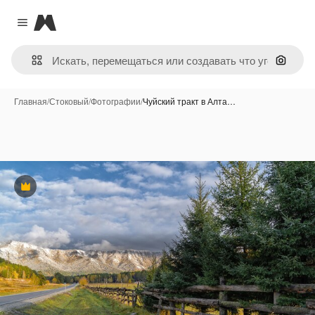
Magnific
Close menu
Поиск 
Главная
/
Стоковый
/
Фотографии
/
Чуйский тракт в Алта…
Премиум