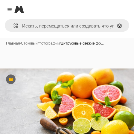
Magnific
Close menu
Поиск 
Главная
/
Стоковый
/
Фотографии
/
Цитрусовые свежие фр…
Премиум