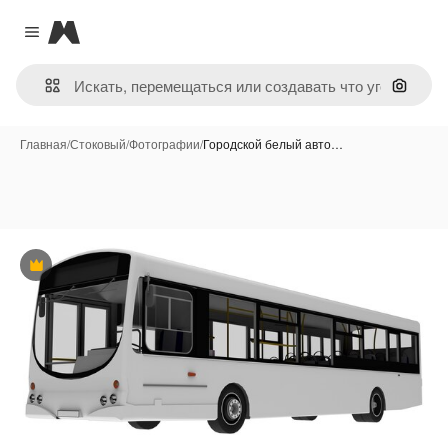
Magnific
Close menu
Поиск 
Главная
/
Стоковый
/
Фотографии
/
Городской белый авто…
Премиум