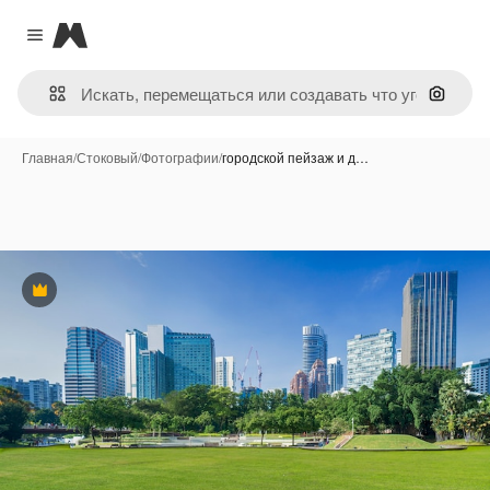
Magnific
Close menu
Поиск 
Главная
/
Стоковый
/
Фотографии
/
городской пейзаж и д…
Премиум