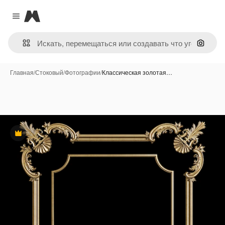
Magnific
Close menu
Поиск 
Главная
/
Стоковый
/
Фотографии
/
Классическая золотая…
Премиум