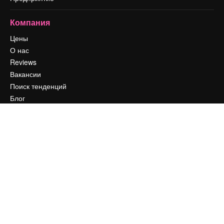
Компания
Цены
О нас
Reviews
Вакансии
Поиск тенденций
Блог
События
Slidesgo
Продайте свой контент
Помещение для прессы
Ищете magnific.ai
Связаться с нами
Клиентская поддержка
Instagram
YouTube