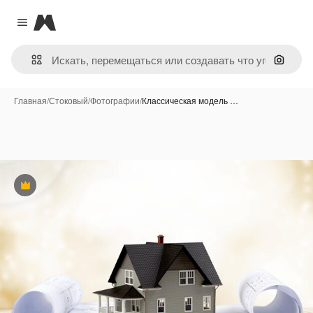
Magnific
Close menu
Поиск 
Главная
/
Стоковый
/
Фотографии
/
Классическая модель …
Премиум