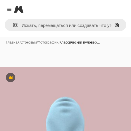
Magnific
Close menu
Поиск 
Главная
/
Стоковый
/
Фотографии
/
Классический пуловер…
Премиум