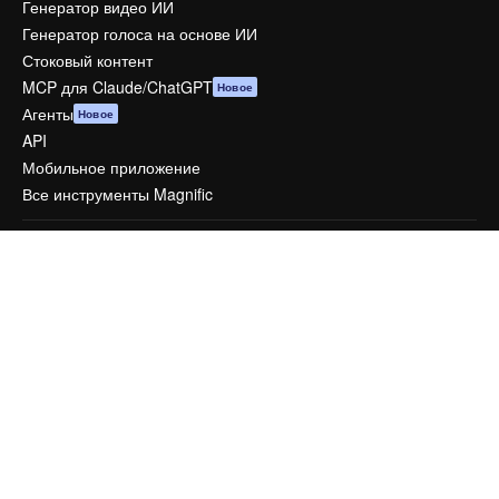
Генератор видео ИИ
Генератор голоса на основе ИИ
Стоковый контент
MCP для Claude/ChatGPT
Новое
Агенты
Новое
API
Мобильное приложение
Все инструменты Magnific
Начать
Academy
Документация по Пакету ИИ
Служба поддержки
Условия и положения
Политика конфиденциальности
Оригиналы
Новое
Политика файлов cookie
Центр доверия
Партнеры