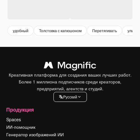
удобный
Толстовка с капюшоном
Перетягивать
улична
Креативная платформа для создания ваших лучших работ.
Более 1 миллиона подписчиков среди креаторов,
предприятий, агентств и студий.
Pусский
Продукция
Spaces
ИИ-помощник
Генератор изображений ИИ