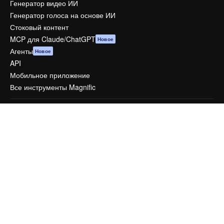
Генератор видео ИИ
Генератор голоса на основе ИИ
Стоковый контент
MCP для Claude/ChatGPT
Новое
Агенты
Новое
API
Мобильное приложение
Все инструменты Magnific
Начать
Academy
Документация по Пакету ИИ
Служба поддержки
Условия и положения
Политика конфиденциальности
Оригиналы
Новое
Политика файлов cookie
Центр доверия
Партнеры