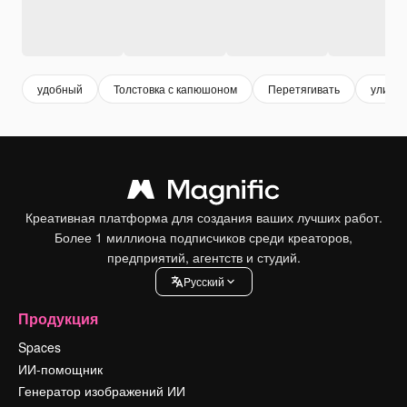
удобный
Толстовка с капюшоном
Перетягивать
улична
Креативная платформа для создания ваших лучших работ.
Более 1 миллиона подписчиков среди креаторов,
предприятий, агентств и студий.
Pусский
Продукция
Spaces
ИИ-помощник
Генератор изображений ИИ