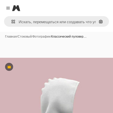
Magnific
Close menu
Поиск 
Главная
/
Стоковый
/
Фотографии
/
Классический пуловер…
Премиум