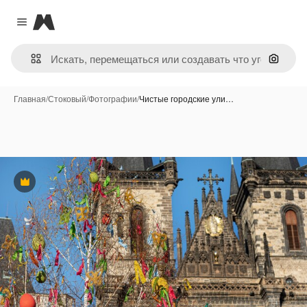
Magnific
Close menu
Поиск 
Главная
/
Стоковый
/
Фотографии
/
Чистые городские ули…
Премиум