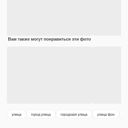
Вам также могут понравиться эти фото
улица
город улица
городская улица
улица фон
го