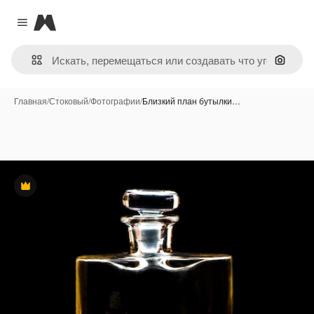
Magnific
Close menu
Поиск 
Главная
/
Стоковый
/
Фотографии
/
Близкий план бутылки…
Премиум