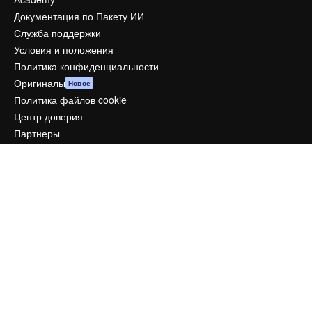
Документация по Пакету ИИ
Служба поддержки
Условия и положения
Политика конфиденциальности
Оригиналы
Новое
Политика файлов cookie
Центр доверия
Партнеры
Предприятие
Компания
Цены
О нас
Reviews
Вакансии
Поиск тенденций
Блог
События