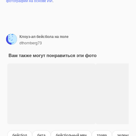
фотографий на основе ИИ
.
Клоуз-ап бейсбола на поле
dthornberg73
Вам также могут понравиться эти фото
бейсбол
бита
бейсбольный мяч
трава
зеленая т