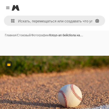
Magnific
Close menu
Поиск 
Главная
/
Стоковый
/
Фотографии
/
Клоуз-ап бейсбола на…
Премиум