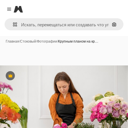
Magnific
Close menu
Поиск 
Главная
/
Стоковый
/
Фотографии
/
Крупным планом на кр…
Премиум