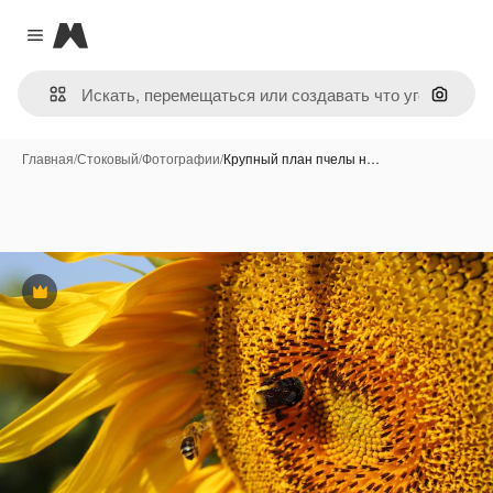
Magnific
Close menu
Поиск 
Главная
/
Стоковый
/
Фотографии
/
Крупный план пчелы н…
Премиум