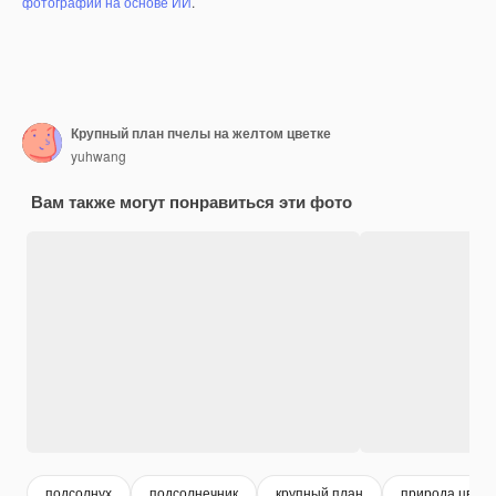
фотографий на основе ИИ
.
Крупный план пчелы на желтом цветке
yuhwang
Вам также могут понравиться эти фото
подсолнух
подсолнечник
крупный план
природа цвет