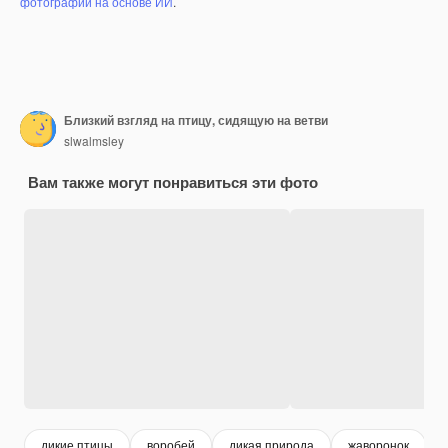
фотографий на основе ИИ
.
Близкий взгляд на птицу, сидящую на ветви
slwalmsley
Вам также могут понравиться эти фото
дикие птицы
воробей
дикая природа
жаворонок