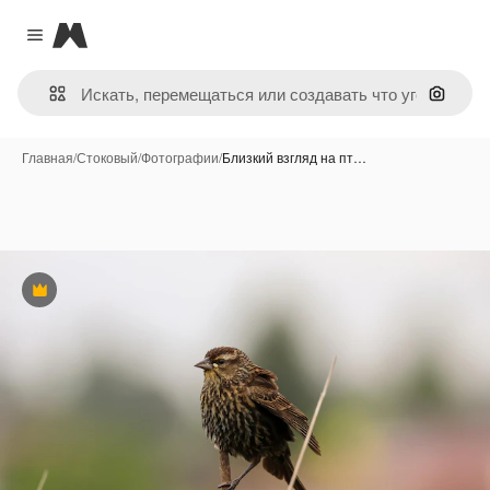
Magnific
Close menu
Поиск 
Главная
/
Стоковый
/
Фотографии
/
Близкий взгляд на пт…
Премиум