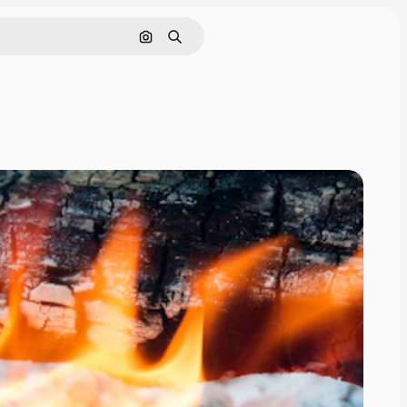
Поиск по изображению
Поиск