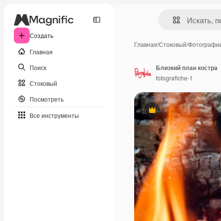
Создать
Главная
/
Стоковый
/
Фотографи
Главная
Поиск
Близкий план костра
fotografiche-1
Стоковый
Посмотреть
Премиум
Все инструменты