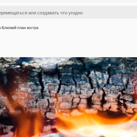
и
/
Близкий план костра