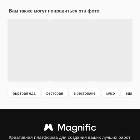
Вам также могут понравиться эти фото
быстрая еда
ресторан
в ресторане
мясо
еда рес
Креативная платформа для создания ваших лучших работ.