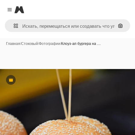
Magnific
Close menu
Поиск 
Главная
/
Стоковый
/
Фотографии
/
Клоуз-ап бургера на …
Премиум