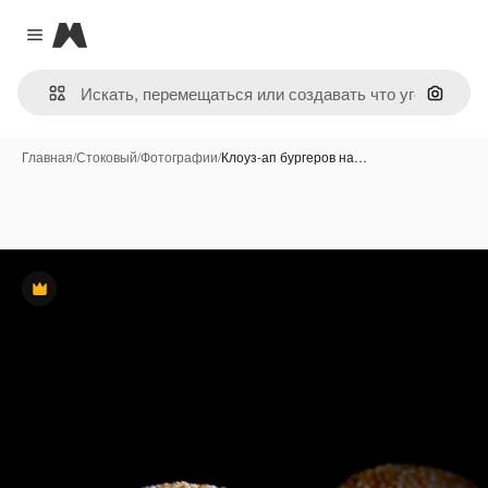
Magnific
Close menu
Поиск 
Главная
/
Стоковый
/
Фотографии
/
Клоуз-ап бургеров на…
Премиум