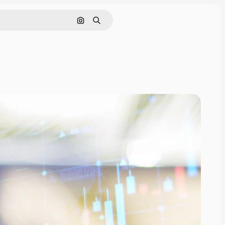
Поиск по изображению
Поиск