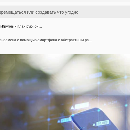
и
/
Крупный план руки би…
Крупный план руки бизнесмена с помощью смартфона с абстрактным растущим графиком форекс на размытом внешнем фоне Экономика роста и финансовой концепции Двойная экспозиция