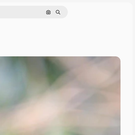
Поиск по изображению
Поиск