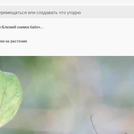
и
/
Близкий снимок бабоч…
ки на растении