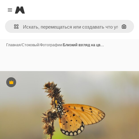
Magnific
Close menu
Поиск 
Главная
/
Стоковый
/
Фотографии
/
Близкий взгляд на цв…
Премиум