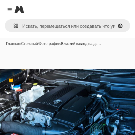
Magnific
Close menu
Поиск 
Главная
/
Стоковый
/
Фотографии
/
Близкий взгляд на дв…
Премиум