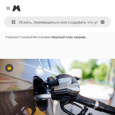
Magnific
Close menu
Поиск 
Главная
/
Стоковый
/
Фотографии
/
Крупный план заправк…
Премиум