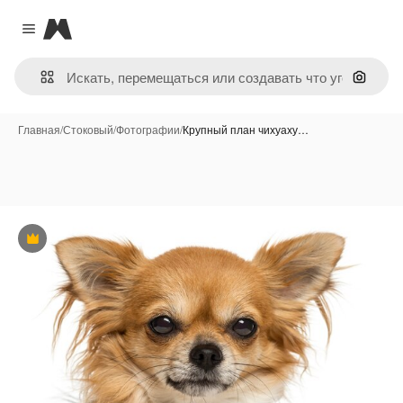
Magnific
Close menu
Поиск 
Главная
/
Стоковый
/
Фотографии
/
Крупный план чихуаху…
Премиум