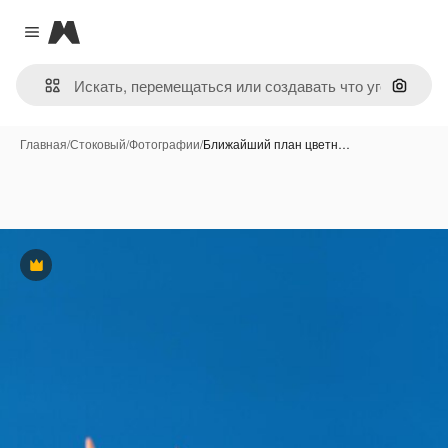
Magnific
Close menu
Поиск 
Главная
/
Стоковый
/
Фотографии
/
Ближайший план цветн…
Премиум