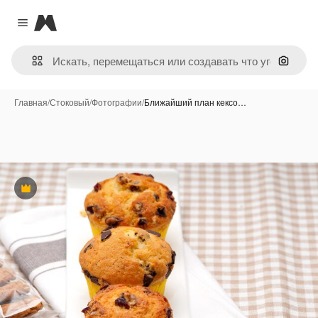
Magnific
Close menu
Поиск 
Главная
/
Стоковый
/
Фотографии
/
Ближайший план кексо…
Премиум