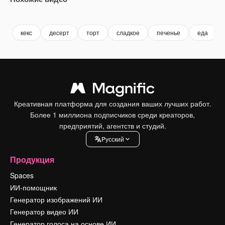
Premium
Premium
Premium
Premium
кекс
десерт
торт
сладкое
печенье
еда
Креативная платформа для создания ваших лучших работ.
Более 1 миллиона подписчиков среди креаторов,
предприятий, агентств и студий.
Pусский
Продукция
Spaces
ИИ-помощник
Генератор изображений ИИ
Генератор видео ИИ
Генератор голоса на основе ИИ