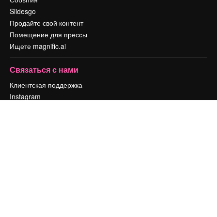
Slidesgo
Продайте свой контент
Помещение для прессы
Ищете magnific.ai
Связаться с нами
Клиентская поддержка
Instagram
YouTube
LinkedIn
TikTok
Discord
X
Reddit
Copyright © 2010-
2026
Freepik Company S.L.U.
Все права защищены
.