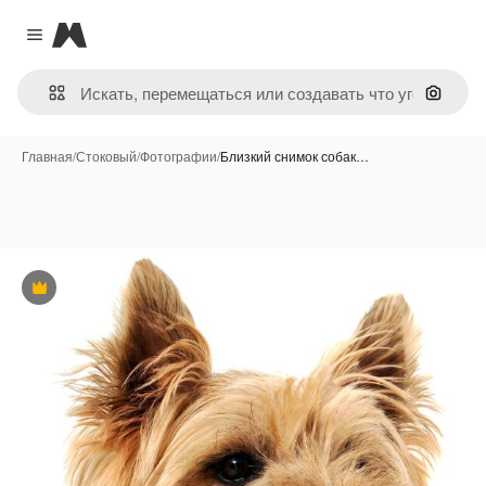
Magnific
Close menu
Поиск 
Главная
/
Стоковый
/
Фотографии
/
Близкий снимок собак…
Премиум