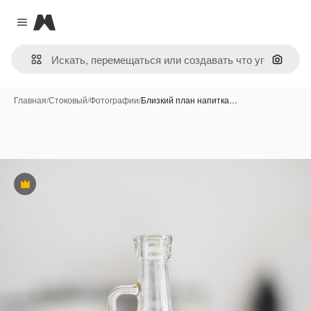
Magnific
Close menu
Поиск 
Главная
/
Стоковый
/
Фотографии
/
Близкий план напитка…
Премиум