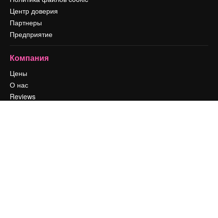
Центр доверия
Партнеры
Предприятие
Компания
Цены
О нас
Reviews
Вакансии
Поиск тенденций
Блог
События
Slidesgo
Продайте свой контент
Помещение для прессы
Ищете magnific.ai
Связаться с нами