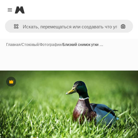
Magnific
Close menu
Поиск 
Главная
/
Стоковый
/
Фотографии
/
Близкий снимок утки …
Премиум