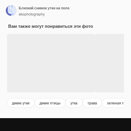
Близкий снимок утки на поле
akophotography
Вам также могут понравиться эти фото
дикие утки
дикие птицы
утка
трава
зеленая трав