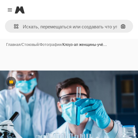
Magnific
Close menu
Поиск 
Главная
/
Стоковый
/
Фотографии
/
Клоуз-ап женщины-учё…
Премиум