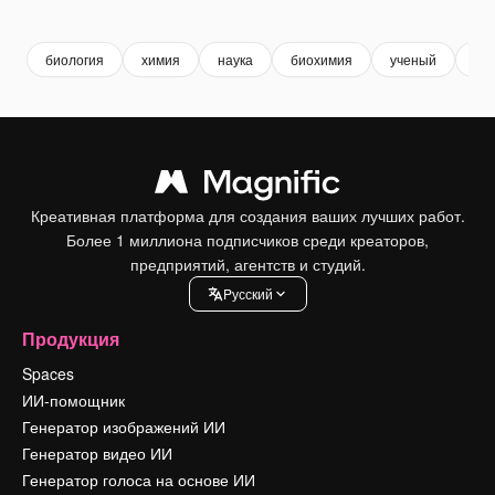
Premium
Premium
Сгенерировано с помощью ИИ
Premium
Premium
биология
химия
наука
биохимия
ученый
хи
Креативная платформа для создания ваших лучших работ.
Более 1 миллиона подписчиков среди креаторов,
предприятий, агентств и студий.
Pусский
Продукция
Spaces
ИИ-помощник
Генератор изображений ИИ
Генератор видео ИИ
Генератор голоса на основе ИИ