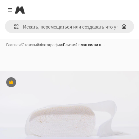
Magnific
Close menu
Поиск 
Главная
/
Стоковый
/
Фотографии
/
Близкий план вилки н…
Премиум