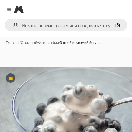
Magnific
Close menu
Поиск 
Главная
/
Стоковый
/
Фотографии
/
Закройте свежий йогу…
Премиум