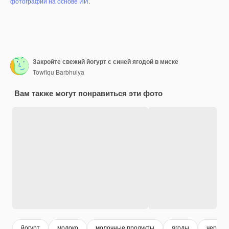
фотографий на основе ИИ
.
Закройте свежий йогурт с синей ягодой в миске
Towfiqu Barbhuiya
Вам также могут понравиться эти фото
йогурт
молоко
молочные продукты
ягоды
черник