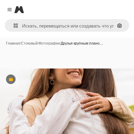
Magnific
Close menu
Поиск 
Главная
/
Стоковый
/
Фотографии
/
Друзья крупным плано…
Премиум