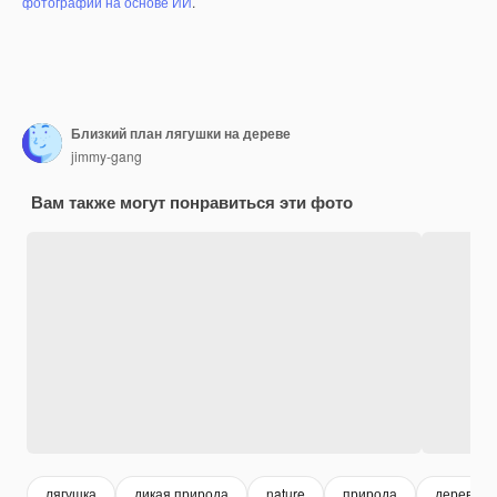
фотографий на основе ИИ
.
Близкий план лягушки на дереве
jimmy-gang
Вам также могут понравиться эти фото
лягушка
дикая природа
nature
природа
дерево