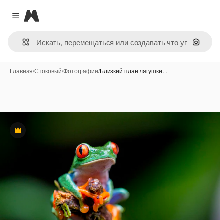
Magnific
Close menu
Поиск 
Главная
/
Стоковый
/
Фотографии
/
Близкий план лягушки…
Премиум