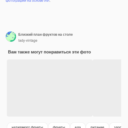
фотографий на основе ИИ
.
Близкий план фруктов на столе
lady-vintage
Вам также могут понравиться эти фото
натюрморт фрукты
фрукты
еда
питание
здорово