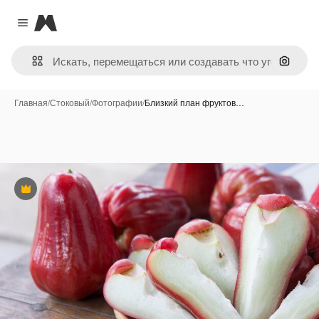
Magnific
Close menu
Поиск 
Главная
/
Стоковый
/
Фотографии
/
Близкий план фруктов…
Премиум