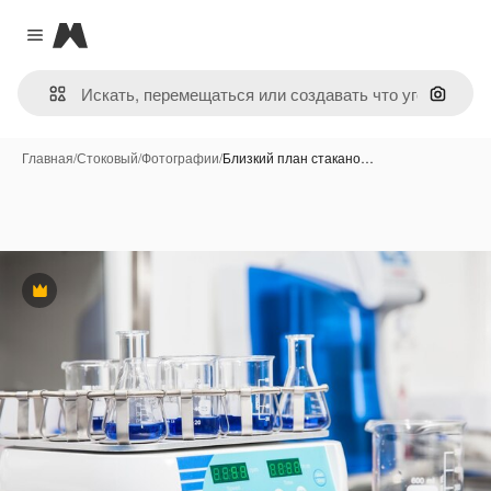
Magnific
Close menu
Поиск 
Главная
/
Стоковый
/
Фотографии
/
Близкий план стакано…
Премиум