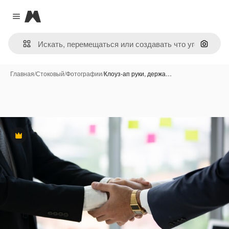
Magnific
Close menu
Поиск 
Главная
/
Стоковый
/
Фотографии
/
Клоуз-ап руки, держа…
Премиум