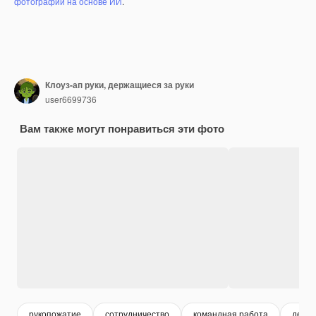
фотографий на основе ИИ
.
Клоуз-ап руки, держащиеся за руки
user6699736
Вам также могут понравиться эти фото
рукопожатие
сотрудничество
командная работа
держ