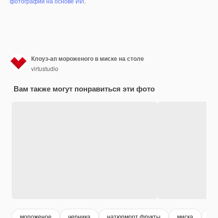
фотографий на основе ИИ
.
Клоуз-ап мороженого в миске на столе
virtustudio
Вам также могут понравиться эти фото
мороженое
черника
натюрморт фрукты
миска
яг