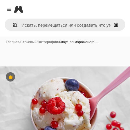
Magnific
Close menu
Поиск 
Главная
/
Стоковый
/
Фотографии
/
Клоуз-ап мороженого …
Премиум