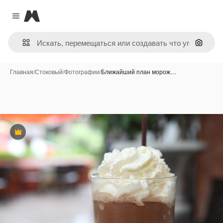
Magnific
Close menu
Поиск 
Главная
/
Стоковый
/
Фотографии
/
Ближайший план морож…
Премиум