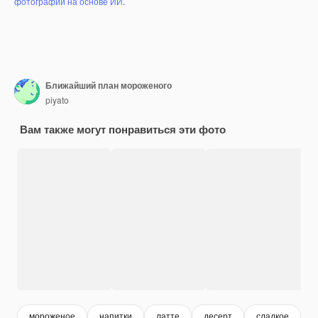
фотографий на основе ИИ
.
Ближайший план мороженого
piyato
Вам также могут понравиться эти фото
мороженое
напитки
латте
десерт
сладкое
к