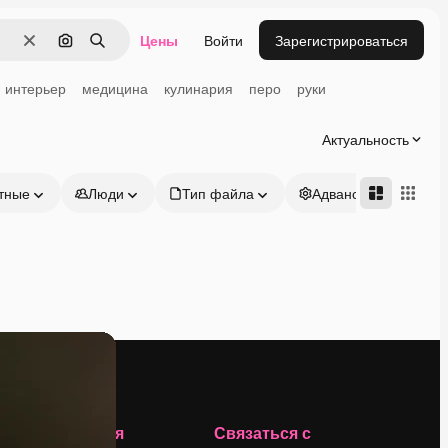
Цены
Войти
Зарегистрироваться
Очистить
Поиск по изображению
Поиск
интерьер
медицина
кулинария
перо
руки
Актуальность
тные
Люди
Тип файла
Адвансд
Компания
Связаться с