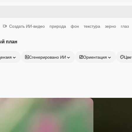
Создать ИИ-видео
природа
фон
текстура
зерно
глаз
ый план
цензия
Сгенерировано ИИ
Ориентация
Цве
Продукция
Начать