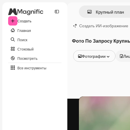
Создать
Создать ИИ-изображение
Главная
Поиск
Фото По Запросу Крупн
Стоковый
Фотографии
Ли
Посмотреть
Все изображения
Все инструменты
Векторы
Иллюстрации
Фотографии
PSD
Шаблоны
Мокапы
Видео
Видеоролик
Моушн-дизайн
Видеошаблоны
Иконки
3D-модели
Шрифты