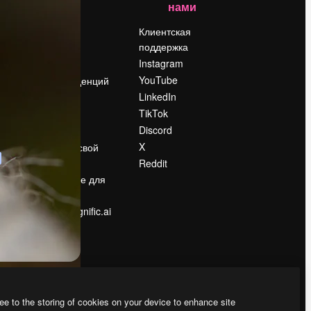
нами
Цены
о
О нас
Клиентская
поддержка
Reviews
Instagram
Вакансии
YouTube
Поиск тенденций
LinkedIn
Блог
TikTok
События
Discord
Slidesgo
ости
X
Продайте свой
контент
Reddit
в
Помещение для
прессы
Ищете magnific.ai
ee to the storing of cookies on your device to enhance site