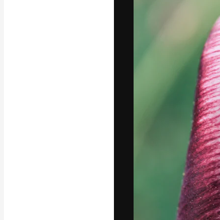
Креативная пл
ваших лучших 
подписчиков с
предприятий, а
Pусский