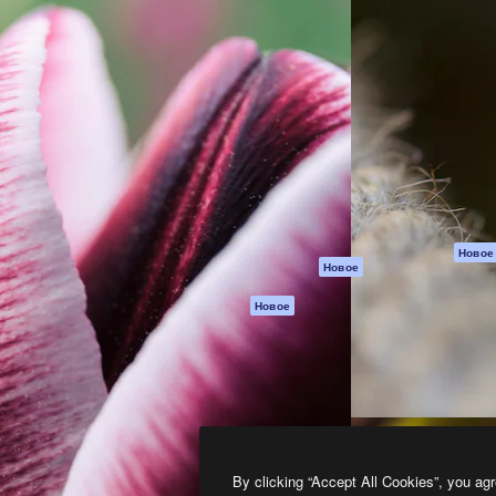
атформа для создания
Spaces
Academy
работ. Более 1 миллиона
ИИ-помощник
Документация п
реди креаторов,
Пакету ИИ
Генератор
гентств и студий.
изображений ИИ
Служба
поддержки
Генератор видео
ИИ
Условия и
положения
Генератор голоса
на основе ИИ
Политика
конфиденциальн
Стоковый контент
Оригиналы
MCP для
Новое
Новое
Claude/ChatGPT
Политика файло
cookie
Агенты
Новое
Центр доверия
API
Партнеры
Мобильное
приложение
Предприятие
Все инструменты
Magnific
By clicking “Accept All Cookies”, you agr