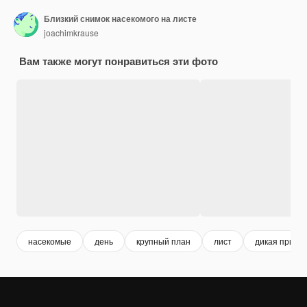
Близкий снимок насекомого на листе
joachimkrause
Вам также могут понравиться эти фото
насекомые
день
крупный план
лист
дикая приро