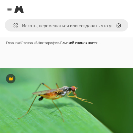
Magnific
Close menu
Поиск 
Главная
/
Стоковый
/
Фотографии
/
Близкий снимок насек…
Премиум