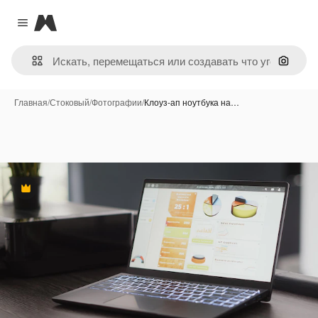
Magnific
Close menu
Поиск 
Главная
/
Стоковый
/
Фотографии
/
Клоуз-ап ноутбука на…
Премиум