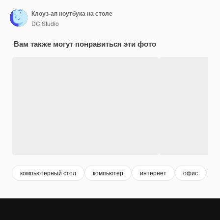
Клоуз-ап ноутбука на столе
DC Studio
Вам также могут понравиться эти фото
компьютерный стол
компьютер
интернет
офис
п