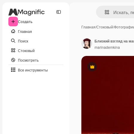
Создать
Главная
/
Стоковый
/
Фотографи
Главная
Поиск
Близкий взгляд на ма
marinademkina
Стоковый
Посмотреть
Премиум
Все инструменты