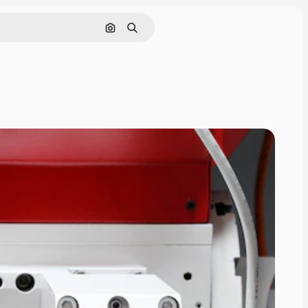
Поиск по изображению
Поиск